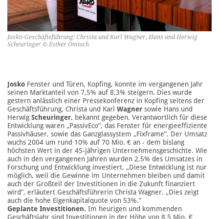
Josko-Geschäftsführung: Christa und Karl Wagner, Hans und Herwig
Scheuringer © Esther Onitsch
Josko
Fenster und Türen, Kopfing, konnte im vergangenen Jahr
seinen Marktanteil von 7,5% auf 8,3% steigern. Dies wurde
gestern anlässlich einer Pressekonferenz in Kopfing seitens der
Geschäftsführung, Christa und Karl
Wagner
sowie Hans und
Herwig
Scheuringer,
bekannt gegeben. Verantwortlich für diese
Entwicklung waren „PassivEco”, das Fenster für energieeffiziente
Passivhäuser, sowie das Ganzglassystem „Fixframe”. Der Umsatz
wuchs 2004 um rund 10% auf 70 Mio. € an - dem bislang
höchsten Wert in der 45-jährigen Unternehmensgeschichte. Wie
auch in den vergangenen Jahren wurden 2,5% des Umsatzes in
Forschung und Entwicklung investiert. „Diese Entwicklung ist nur
möglich, weil die Gewinne im Unternehmen bleiben und damit
auch der Großteil der Investitionen in die Zukunft finanziert
wird”, erläutert Geschäftsführerin Christa Wagner. „Dies zeigt
auch die hohe Eigenkapitalquote von 53%.”
Geplante Investitionen.
Im heurigen und kommenden
Geschäftsjahr sind Investitionen in der Höhe von 8,5 Mio. €