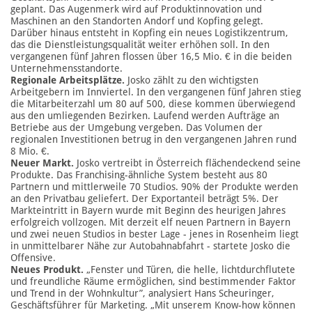
geplant. Das Augenmerk wird auf Produktinnovation und
Maschinen an den Standorten Andorf und Kopfing gelegt.
Darüber hinaus entsteht in Kopfing ein neues Logistikzentrum,
das die Dienstleistungsqualität weiter erhöhen soll. In den
vergangenen fünf Jahren flossen über 16,5 Mio. € in die beiden
Unternehmensstandorte.
Regionale Arbeitsplätze.
Josko zählt zu den wichtigsten
Arbeitgebern im Innviertel. In den vergangenen fünf Jahren stieg
die Mitarbeiterzahl um 80 auf 500, diese kommen überwiegend
aus den umliegenden Bezirken. Laufend werden Aufträge an
Betriebe aus der Umgebung vergeben. Das Volumen der
regionalen Investitionen betrug in den vergangenen Jahren rund
8 Mio. €.
Neuer Markt.
Josko vertreibt in Österreich flächendeckend seine
Produkte. Das Franchising-ähnliche System besteht aus 80
Partnern und mittlerweile 70 Studios. 90% der Produkte werden
an den Privatbau geliefert. Der Exportanteil beträgt 5%. Der
Markteintritt in Bayern wurde mit Beginn des heurigen Jahres
erfolgreich vollzogen. Mit derzeit elf neuen Partnern in Bayern
und zwei neuen Studios in bester Lage - jenes in Rosenheim liegt
in unmittelbarer Nähe zur Autobahnabfahrt - startete Josko die
Offensive.
Neues Produkt.
„Fenster und Türen, die helle, lichtdurchflutete
und freundliche Räume ermöglichen, sind bestimmender Faktor
und Trend in der Wohnkultur”, analysiert Hans Scheuringer,
Geschäftsführer für Marketing. „Mit unserem Know-how können