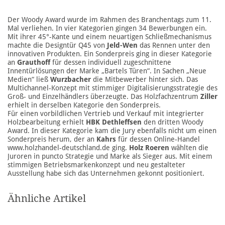
Der Woody Award wurde im Rahmen des Branchentags zum 11.
Mal verliehen. In vier Kategorien gingen 34 Bewerbungen ein.
Mit ihrer 45°-Kante und einem neuartigen Schließmechanismus
machte die Designtür Q45 von
Jeld-Wen
das Rennen unter den
innovativen Produkten. Ein Sonderpreis ging in dieser Kategorie
an
Grauthoff
für dessen individuell zugeschnittene
Innentürlösungen der Marke „Bartels Türen“. In Sachen „Neue
Medien“ ließ
Wurzbacher
die Mitbewerber hinter sich. Das
Multichannel-Konzept mit stimmiger Digitalisierungsstrategie des
Groß- und Einzelhändlers überzeugte. Das Holzfachzentrum
Ziller
erhielt in derselben Kategorie den Sonderpreis.
Für einen vorbildlichen Vertrieb und Verkauf mit integrierter
Holzbearbeitung erhielt
HBK Dethleffsen
den dritten Woody
Award. In dieser Kategorie kam die Jury ebenfalls nicht um einen
Sonderpreis herum, der an
Kahrs
für dessen Online-Handel
www.holzhandel-deutschland.de ging.
Holz Roeren
wählten die
Juroren in puncto Strategie und Marke als Sieger aus. Mit einem
stimmigen Betriebsmarkenkonzept und neu gestalteter
Ausstellung habe sich das Unternehmen gekonnt positioniert.
Ähnliche Artikel