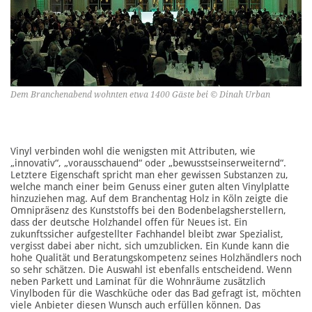
Dem Branchenabend wohnten etwa 1400 Gäste bei © Dinah Urban
Vinyl verbinden wohl die wenigsten mit Attributen, wie
„innovativ“, „vorausschauend“ oder „bewusstseinserweiternd“.
Letztere Eigenschaft spricht man eher gewissen Substanzen zu,
welche manch einer beim Genuss einer guten alten Vinylplatte
hinzuziehen mag. Auf dem Branchentag Holz in Köln zeigte die
Omnipräsenz des Kunststoffs bei den Bodenbelagsherstellern,
dass der deutsche Holzhandel offen für Neues ist. Ein
zukunftssicher aufgestellter Fachhandel bleibt zwar Spezialist,
vergisst dabei aber nicht, sich umzublicken. Ein Kunde kann die
hohe Qualität und Beratungskompetenz seines Holzhändlers noch
so sehr schätzen. Die Auswahl ist ebenfalls entscheidend. Wenn
neben Parkett und Laminat für die Wohnräume zusätzlich
Vinylboden für die Waschküche oder das Bad gefragt ist, möchten
viele Anbieter diesen Wunsch auch erfüllen können. Das