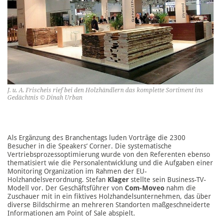
J. u. A. Frischeis rief bei den Holzhändlern das komplette Sortiment ins
Gedächtnis © Dinah Urban
Als Ergänzung des Branchentags luden Vorträge die 2300
Besucher in die Speakers‘ Corner. Die systematische
Vertriebsprozessoptimierung wurde von den Referenten ebenso
thematisiert wie die Personalentwicklung und die Aufgaben einer
Monitoring Organization im Rahmen der EU-
Holzhandelsverordnung. Stefan
Klager
stellte sein Business-TV-
Modell vor. Der Geschäftsführer von
Com-Moveo
nahm die
Zuschauer mit in ein fiktives Holzhandelsunternehmen, das über
diverse Bildschirme an mehreren Standorten maßgeschneiderte
Informationen am Point of Sale abspielt.