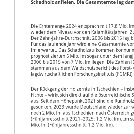
Schadholz anfielen. Die Gesamternte lag dam
Die Erntemenge 2024 entsprach mit 17,8 Mio. f
wieder dem Niveau vor den Kalamitätsjahren. Z
Der Zehn-Jahre-Durchschnitt 2006 bis 2015 lag be
Für das laufende Jahr wird eine Gesamternte vo
fm erwartet. Das Schadholzaufkommen könnte m
prognostizierten 6 Mio. fm sogar unter dem langj
2006 bis 2015 von 7 Mio. fm liegen. Die Zahlen f
stammen aus dem Waldschutzbericht des Forst-
Jagdwirtschaftlichen Forschungsinstituts (FGMRI) i
Der Rückgang der Holzernte in Tschechien – ins
Fichte – wirkt sich direkt auf die österreichische
aus. Seit dem Höhepunkt 2021 sind die Rundholz
gesunken. 2023 wurde Deutschland wieder zur w
noch 2 Mio. fm aus Tschechien nach Österreich g
(Fünfjahresschnitt 2021–2025: 1,2 Mio. fm). Im 
Mio. fm (Fünfjahresschnitt: 1,2 Mio. fm).