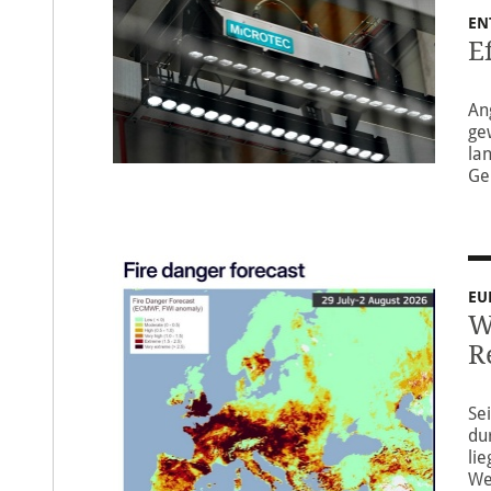
EN
E
An
ge
la
Ge
EU
W
R
Se
du
li
We