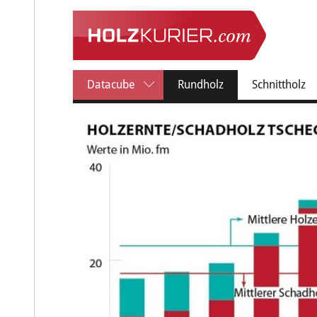
(current)
Datacube
Rundholz
Schnittholz