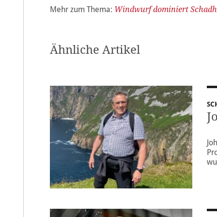
Mehr zum Thema:
Windwurf dominiert Schadh
Ähnliche Artikel
SC
J
Jo
Pr
wu