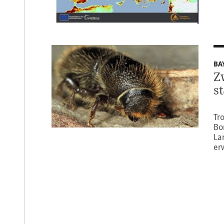
BA
Z
s
Tr
Bo
La
er