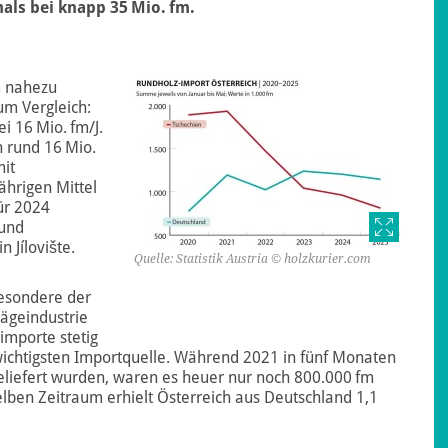
als bei knapp 35 Mio. fm.
m nahezu
um Vergleich:
i 16 Mio. fm/J.
n rund 16 Mio.
it
ährigen Mittel
ür 2024
 und
n Jílovište.
Quelle: Statistik Austria © holzkurier.com
besondere der
 Sägeindustrie
importe stetig
ichtigsten Importquelle. Während 2021 in fünf Monaten
eliefert wurden, waren es heuer nur noch 800.000 fm
selben Zeitraum erhielt Österreich aus Deutschland 1,1