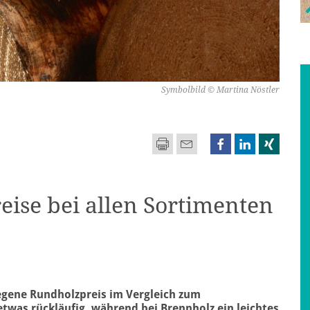
Symbolbild © Martina Nöstler
eise bei allen Sortimenten
iegene Rundholzpreis im Vergleich zum
etwas rückläufig, während bei Brennholz ein leichtes