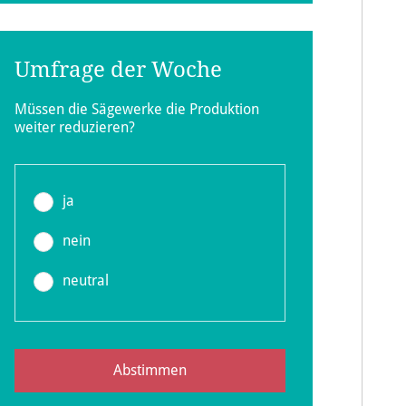
Umfrage der Woche
Müssen die Sägewerke die Produktion
weiter reduzieren?
ja
Diff.
nein
in %
neutral
11,5
Abstimmen
11,2