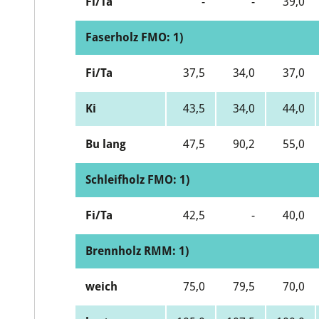
Fi/Ta
-
-
39,0
Faserholz FMO: 1)
Fi/Ta
37,5
34,0
37,0
Ki
43,5
34,0
44,0
Bu lang
47,5
90,2
55,0
Schleifholz FMO: 1)
Fi/Ta
42,5
-
40,0
Brennholz RMM: 1)
weich
75,0
79,5
70,0