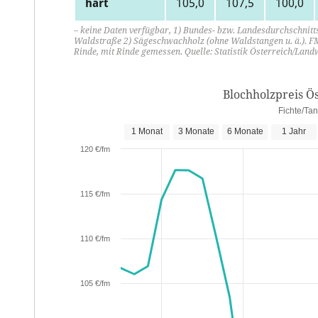
hart
105,0
107,5
100,0
– keine Daten verfügbar, 1) Bundes- bzw. Landesdurchschnit
Waldstraße 2) Sägeschwachholz (ohne Waldstangen u. ä.).
Rinde, mit Rinde gemessen. Quelle: Statistik Österreich/L
Blochholzpreis Ö
Fichte/Ta
1 Monat
3 Monate
6 Monate
1 Jahr
120 €/fm
115 €/fm
110 €/fm
105 €/fm