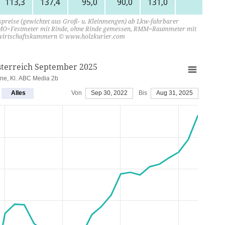
113,3
137,4
95,0
90,0
131,0
104,6
tspreise (gewichtet aus Groß- u. Kleinmengen) ab Lkw-fahrbarer
 FMO=Festmeter mit Rinde, ohne Rinde gemessen, RMM=Raummeter mit
andwirtschaftskammern © www.holzkurier.com
sterreich September 2025
nne, Kl. ABC Media 2b
Alles
Von
Sep 30, 2022
Bis
Aug 31, 2025