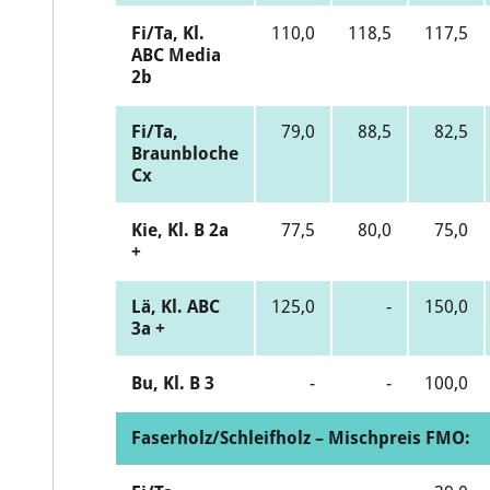
Fi/Ta, Kl.
110,0
118,5
117,5
ABC Media
2b
Fi/Ta,
79,0
88,5
82,5
Braunbloche
Cx
Kie, Kl. B 2a
77,5
80,0
75,0
+
Lä, Kl. ABC
125,0
-
150,0
3a +
Bu, Kl. B 3
-
-
100,0
Faserholz/Schleifholz – Mischpreis FMO: