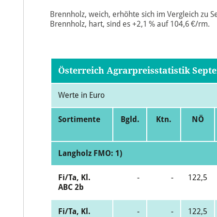
Brennholz, weich, erhöhte sich im Vergleich zu S
Brennholz, hart, sind es +2,1 % auf 104,6 €/rm.
Österreich Agrarpreisstatistik Sept
Werte in Euro
Sortimente
Bgld.
Ktn.
NÖ
Langholz FMO: 1)
Fi/Ta, Kl.
-
-
122,5
ABC 2b
Fi/Ta, Kl.
-
-
122,5