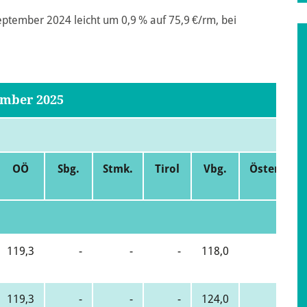
eptember 2024 leicht um 0,9 % auf 75,9 €/rm, bei
ember 2025
OÖ
Sbg.
Stmk.
Tirol
Vbg.
Österreich
119,3
-
-
-
118,0
120,8
119,3
-
-
-
124,0
121,2