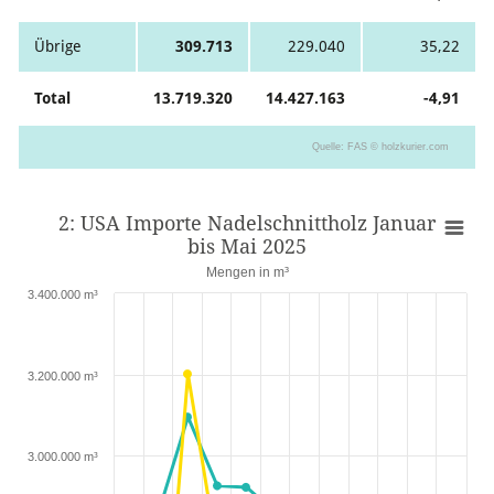
Übrige
309.713
229.040
35,22
Total
13.719.320
14.427.163
-4,91
Quelle: FAS © holzkurier.com
2: USA Importe Nadelschnittholz Januar
bis Mai 2025
Mengen in m³
3.400.000 m³
3.200.000 m³
3.000.000 m³