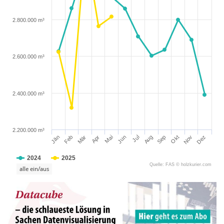
2.800.000 m³
2.600.000 m³
2.400.000 m³
2.200.000 m³
Mär
Jun
Sep
Dez
Jän
Apr
Jul
Okt
Feb
Mai
Aug
Nov
2024
2025
Quelle: FAS © holzkurier.com
alle ein/aus