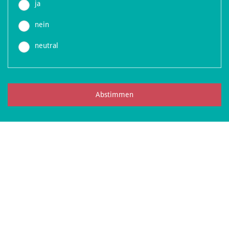
ja
nein
neutral
Abstimmen