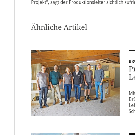
Projekt“, sagt der Produktionsleiter sichtlich zufr
Ähnliche Artikel
BR
P
L
Mi
Br
Le
Sc