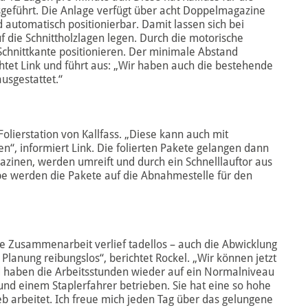
geführt. Die Anlage verfügt über acht Doppelmagazine
d automatisch positionierbar. Damit lassen sich bei
 die Schnittholzlagen legen. Durch die motorische
 Schnittkante positionieren. Der minimale Abstand
chtet Link und führt aus: „Wir haben auch die bestehende
usgestattet.“
lierstation von Kallfass. „Diese kann auch mit
en“, informiert Link. Die folierten Pakete gelangen dann
zinen, werden umreift und durch ein Schnelllauftor aus
be werden die Pakete auf die Abnahmestelle für den
 Die Zusammenarbeit verlief tadellos – auch die Abwicklung
Planung reibungslos“, berichtet Rockel. „Wir können jetzt
d haben die Arbeitsstunden wieder auf ein Normalniveau
und einem Staplerfahrer betrieben. Sie hat eine so hohe
ieb arbeitet. Ich freue mich jeden Tag über das gelungene