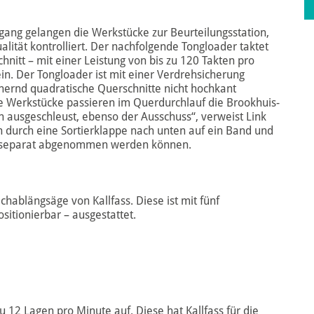
gang gelangen die Werkstücke zur Beurteilungsstation,
alität kontrolliert. Der nachfolgende Tongloader taktet
nitt – mit einer Leistung von bis zu 120 Takten pro
n. Der Tongloader ist mit einer Verdrehsicherung
nähernd quadratische Querschnitte nicht hochkant
ie Werkstücke passieren im Querdurchlauf die Brookhuis-
ausgeschleust, ebenso der Ausschuss“, verweist Link
len durch eine Sortierklappe nach unten auf ein Band und
sie separat abgenommen werden können.
habläng säge von Kallfass. Diese ist mit fünf
itionierbar – ausgestattet.
u 12 Lagen pro Minute auf. Diese hat Kallfass für die