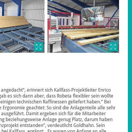
ngedacht“, erinnert sich Kallfass-Projektleiter Enrico
b es sich dann aber, dass Robeta flexibler sein wollte
 einigen technischen Raffinessen geliefert haben.“ Bei
Ergonomie geachtet: So sind die Anlagenteile alle sehr
ausgeführt. Damit ergeben sich für die Mitarbeiter
ung beziehungsweise Anlage genug Platz, darum haben
renzprojekt entstanden“, verdeutlicht Goldhahn. Sein
b bei Kallfass, ergänzt: „Es waren von Anfang an alle