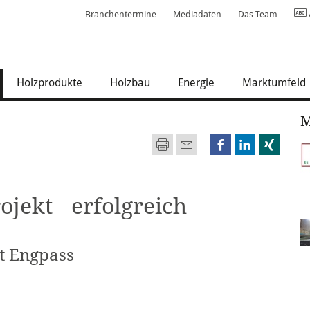
Branchentermine
Mediadaten
Das Team
urrent)
Holzprodukte
Holzbau
Energie
Marktumfeld
M
ojekt erfolgreich
t Engpass