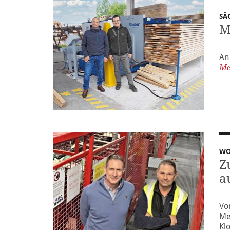
SÄ
M
An
Me
WO
Z
a
Vor
Me
Kl