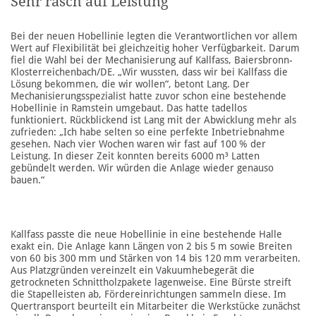
Sehr rasch auf Leistung
Bei der neuen Hobellinie legten die Verantwortlichen vor allem
Wert auf Flexibilität bei gleichzeitig hoher Verfügbarkeit. Darum
fiel die Wahl bei der Mechanisierung auf Kallfass, Baiersbronn-
Klosterreichenbach/DE. „Wir wussten, dass wir bei Kallfass die
Lösung bekommen, die wir wollen“, betont Lang. Der
Mechanisierungsspezialist hatte zuvor schon eine bestehende
Hobellinie in Ramstein umgebaut. Das hatte tadellos
funktioniert. Rückblickend ist Lang mit der Abwicklung mehr als
zufrieden: „Ich habe selten so eine perfekte Inbetriebnahme
gesehen. Nach vier Wochen waren wir fast auf 100 % der
Leistung. In dieser Zeit konnten bereits 6000 m³ Latten
gebündelt werden. Wir würden die Anlage wieder genauso
bauen.“
Kallfass passte die neue Hobellinie in eine bestehende Halle
exakt ein. Die Anlage kann Längen von 2 bis 5 m sowie Breiten
von 60 bis 300 mm und Stärken von 14 bis 120 mm verarbeiten.
Aus Platzgründen vereinzelt ein Vakuumhebegerät die
getrockneten Schnittholzpakete lagenweise. Eine Bürste streift
die Stapelleisten ab, Fördereinrichtungen sammeln diese. Im
Quertransport beurteilt ein Mitarbeiter die Werkstücke zunächst