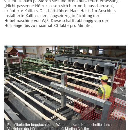
visuell. Danach passieren sie eine Brookhuis-Feuchtemessung.
„Nicht passende Hölzer lassen sich hier noch ausschleusen“,
erläuterte Kallfass-Geschäftsführer Hans Haist. Im Anschluss
installierte Kallfass den Längseinzug in Richtung der
Hobelmaschine von WJS. Diese schafft, abhängig von der
Holzlänge, bis zu maximal 80 Takte pro Minute.
Ein Mitarbeiter begutachtet die Ware und kann Kappschnitte durch
Verziehen der Hölzer durchführen © Martina Nöstler