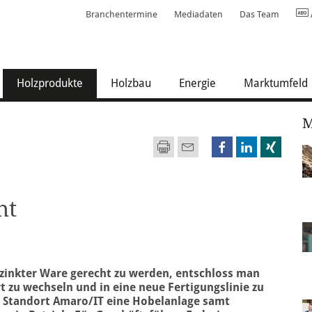
Branchentermine
Mediadaten
Das Team
(current)
Holzprodukte
Holzbau
Energie
Marktumfeld
M
ht
zinkter Ware gerecht zu werden, entschloss man
 zu wechseln und in eine neue Fertigungslinie zu
am Standort Amaro/IT eine Hobelanlage samt