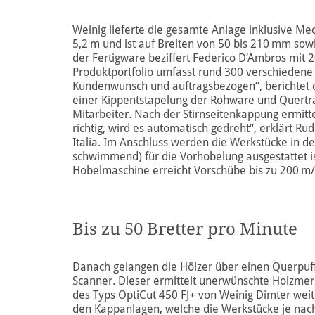
Weinig lieferte die gesamte Anlage inklusive Me
5,2 m und ist auf Breiten von 50 bis 210 mm sow
der Fertigware beziffert Federico D‘Ambros mit
Produktportfolio umfasst rund 300 verschiedene 
Kundenwunsch und auftragsbezogen“, berichtet d
einer Kippentstapelung der Rohware und Quertran
Mitarbeiter. Nach der Stirnseit enkappung ermitte
richtig, wird es automatisch gedreht“, erklärt Ru
Italia. Im Anschluss werden die Werkstücke in d
schwimmend) für die Vorhobelung ausgestattet is
Hobelmaschine erreicht Vorschübe bis zu 200 m
Bis zu 50 Bretter pro Minute
Danach gelangen die Hölzer über einen Querpuf
Scanner. Dieser ermittelt unerwünschte Holzmer
des Typs OptiCut 450 FJ+ von Weinig Dimter weit
den Kappanlagen, welche die Werkstücke je nach 