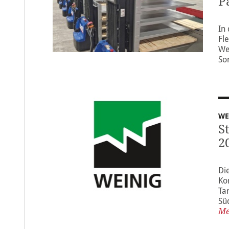
P
In
Fl
We
So
WE
S
2
Di
Ko
Ta
Sü
Me