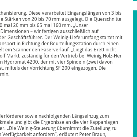
chanisierung. Diese verarbeitet Eingangslängen von 3 bis
ie Stärken von 20 bis 70 mm ausgelegt. Die Querschnitte
 20 mal 20 mm bis 65 mal 160 mm. „Unser
Dimensionen – wir fertigen ausschließlich auf
er Geschäftsführer. Der Weinig-Lieferumfang startet mit
sport in Richtung der Beurteilungsstation durch einen
lt ein Scanner den Faserverlauf. „Liegt das Brett nicht
dolf Markt, zuständig für den Vertrieb bei Weinig Holz-Her
en Hydromat 4200, der mit vier Spindeln (zwei davon
t, mittels der Vorrichtung SF 200 eingezogen. Die
/min.
ferförder er sowie nachfolgenden Längseinzug zum
kmale und gibt die Ergebnisse an die vier Kappanlagen
er. „Die Weinig-Steuerung übernimmt die Zuteilung zu
Verfügbarkeit anfordern“, erläutert Peter Braun,