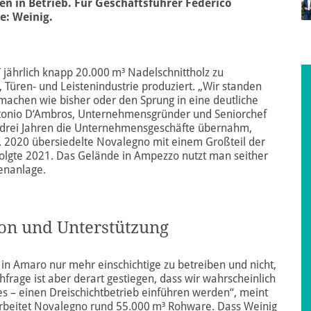
n in Betrieb. Für Geschäftsführer Federico
e: Weinig.
jährlich knapp 20.000 m³ Nadelschnittholz zu
, Türen- und Leistenindustrie produziert. „Wir standen
machen wie bisher oder den Sprung in eine deutliche
ntonio D‘Ambros, Unternehmensgründer und Seniorchef
r drei Jahren die Unternehmensgeschäfte übernahm,
n. 2020 übersiedelte Novalegno mit einem Großteil der
folgte 2021. Das Gelände in Ampezzo nutzt man seither
enanlage.
on und Unterstützung
in Amaro nur mehr einschichtige zu betreiben und nicht ,
chfrage ist aber derart gestiegen, dass wir wahrscheinlich
es – einen Dreischichtbetrieb einführen werden“, meint
arbeitet Novalegno rund 55.000 m³ Rohware. Dass Weinig