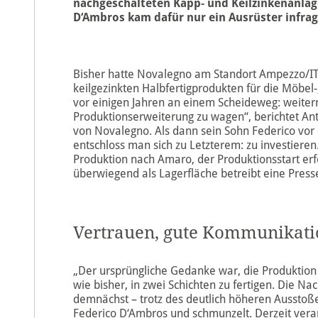
nachgeschalteten Kapp- und Keilzinkenanlage
D‘Ambros kam dafür nur ein Ausrüster infrag
Bisher hatte Novalegno am Standort Ampezzo/IT 
keilgezinkten Halbfertigprodukten für die Möbel-
vor einigen Jahren an einem Scheideweg: weiter
Produktionserweiterung zu wagen“, berichtet A
von Novalegno. Als dann sein Sohn Federico vo
entschloss man sich zu Letzterem: zu investiere
Produktion nach Amaro, der Produktionsstart er
überwiegend als Lagerfläche betreibt eine Press
Vertrauen, gute Kommunikati
„Der ursprüngliche Gedanke war, die Produktion 
wie bisher , in zwei Schichten zu fertigen. Die Na
demnächst – trotz des deutlich höheren Ausstoß 
Federico D‘Ambros und schmunzelt. Derzeit ver