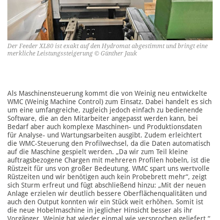
Der Feeder XL80 ist exakt auf den Hydromat abgestimmt und bringt eine
merkliche Leistungssteigerung © Günther Jauk
Als Maschinensteuerung kommt die von Weinig neu entwickelte
WMC (Weinig Machine Control) zum Einsatz. Dabei handelt es sich
um eine umfangreich e, zugleich jedoch einfach zu bedienende
Software, die an den Mitarbeiter angepasst werden kann, bei
Bedarf aber auch komplexe Maschinen- und Produktionsdaten
für Analyse- und Wartungsarbeiten ausgibt. Zudem erleichtert
die WMC-Steuerung den Profilwechsel, da die Daten automatisch
auf die Maschine gespielt werden. „Da wir zum Teil kleine
auftragsbezogene Chargen mit mehreren Profilen hobeln, ist die
Rüstzeit für uns von großer Bedeutung. WMC spart uns wertvolle
Rüstzeiten und wir benötigen auch kein Probebrett mehr“, zeigt
sich Sturm erfreut und fügt abschließend hinzu: „Mit der neuen
Anlage erzielen wir deutlich bessere Oberflächenqualitäten und
auch den Output konnten wir ein Stück weit erhöhen. Somit ist
die neue Hobelmaschine in jeglicher Hinsicht besser als ihr
Vorgänger. Weinig hat wieder einmal wie versprochen geliefert.“