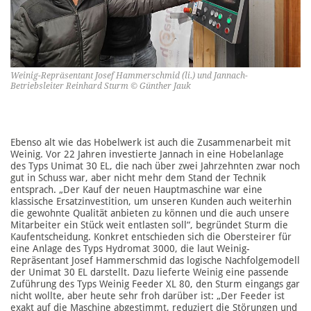
Weinig-Repräsentant Josef Hammerschmid (li.) und Jannach-
Betriebsleiter Reinhard Sturm © Günther Jauk
Ebenso alt wie das Hobelwerk ist auch die Zusammenarbeit mit
Weinig. Vor 22 Jahren investierte Jannach in eine Hobelanlage
des Typs Unimat 30 EL, die nach über zwei Jahrzehnten zwar noch
gut in Schuss war, aber nicht mehr dem Stand der Technik
entsprach. „Der Kauf der neuen Hauptmaschine war eine
klassische Ersatzinvestition, um unseren Kunden auch weiterhin
die gewohnte Qualität anbieten zu können und die auch unsere
Mitarbeiter ein Stück weit entlasten soll“, begründet Sturm die
Kaufentscheidung. Konkret entschieden sich die Obersteirer für
eine Anlage des Typs Hydromat 3000, die laut Weinig-
Repräsentant Josef Hammerschmid das logische Nachfolgemodell
der Unimat 30 EL darstellt. Dazu lieferte Weinig eine passende
Zuführung des Typs Weinig Feeder XL 80, den Sturm eingangs gar
nicht wollt e, aber heute sehr froh darüber ist: „Der Feeder ist
exakt auf die Maschine abgestimmt, reduziert die Störungen und